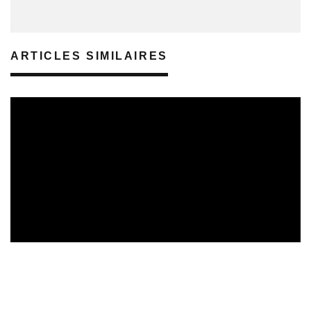
ARTICLES SIMILAIRES
REVUE DE PRESSE
VEILLE INDUSTRIE PHONOGRAPHIQUE
14/02/2025