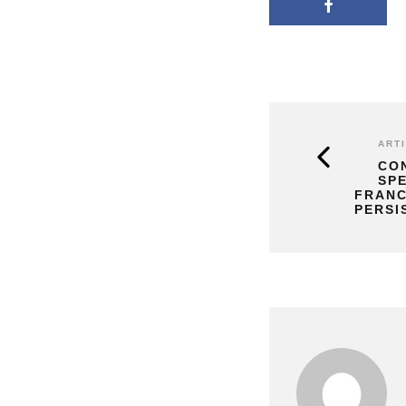
ART
CO
SP
FRANC
PERSI