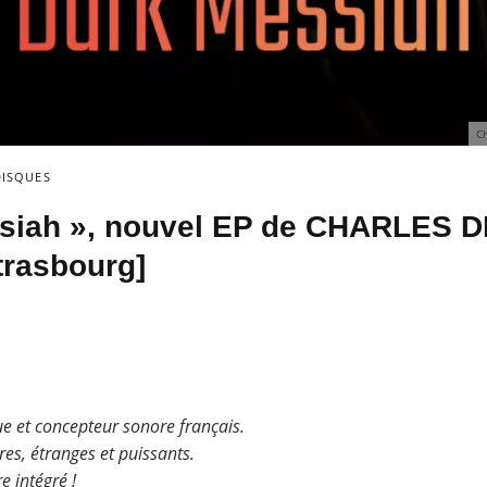
C
DISQUES
ssiah », nouvel EP de CHARLES
Strasbourg]
e et concepteur sonore français.
res, étranges et puissants.
e intégré !