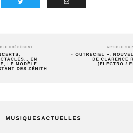
ICLE PRÉCÉDENT
ARTICLE SUI
NCERTS,
« OUTRECIEL », NOUVE
ECTACLES… EN
DE CLARENCE R
E, LE MODÈLE
[ELECTRO / E
STANT DES ZÉNITH
MUSIQUESACTUELLES