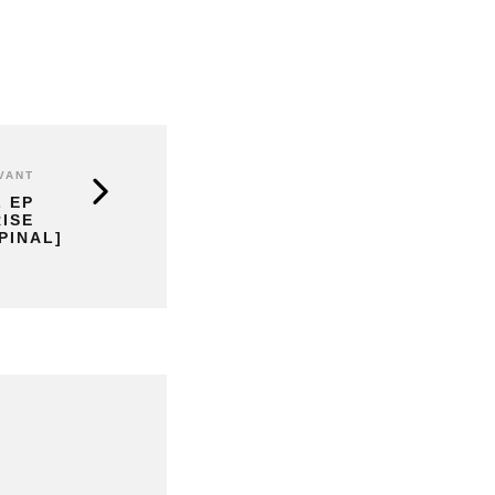
VANT
L EP
ISE
PINAL]