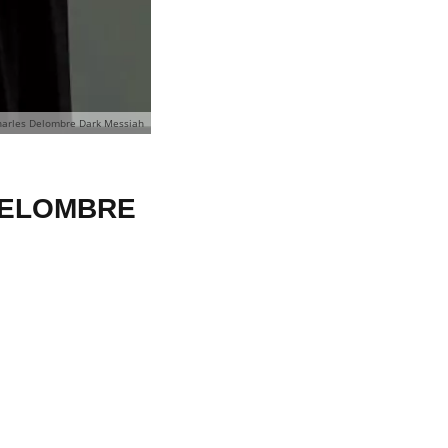
harles Delombre Dark Messiah
 DELOMBRE