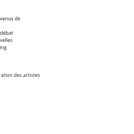
evenus de
 débat
velles
ing
ation des artistes