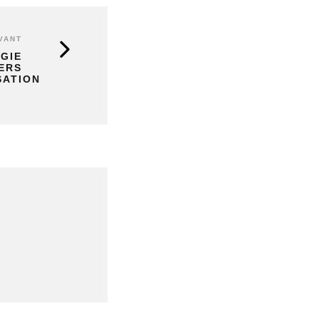
VANT
GIE
ERS
SATION