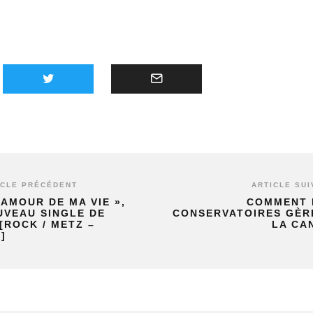
ICLE PRÉCÉDENT
ARTICLE SUI
’AMOUR DE MA VIE »,
COMMENT 
UVEAU SINGLE DE
CONSERVATOIRES GÈR
[ROCK / METZ –
LA CA
]