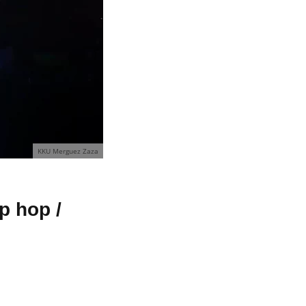
KKU Merguez Zaza
p hop /