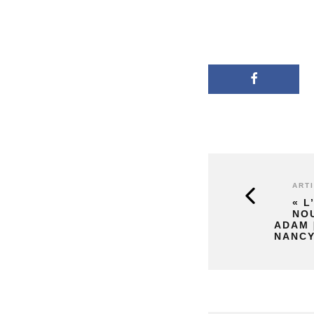
ART
« L
NO
ADAM 
NANCY