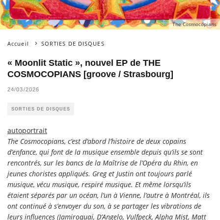
The Cosmocopians
Accueil
SORTIES DE DISQUES
« Moonlit Static », nouvel EP de THE
COSMOCOPIANS [groove / Strasbourg]
24/03/2026
SORTIES DE DISQUES
autoportrait
The Cosmocopians, c’est d’abord l’histoire de deux copains
d’enfance, qui font de la musique ensemble depuis qu’ils se sont
rencontrés, sur les bancs de la Maîtrise de l’Opéra du Rhin, en
jeunes choristes appliqués. Greg et Justin ont toujours parlé
musique, vécu musique, respiré musique. Et même lorsqu’ils
étaient séparés par un océan, l’un à Vienne, l’autre à Montréal, ils
ont continué à s’envoyer du son, à se partager les vibrations de
leurs influences (Jamiroquai, D’Angelo, Vulfpeck, Alpha Mist, Matt