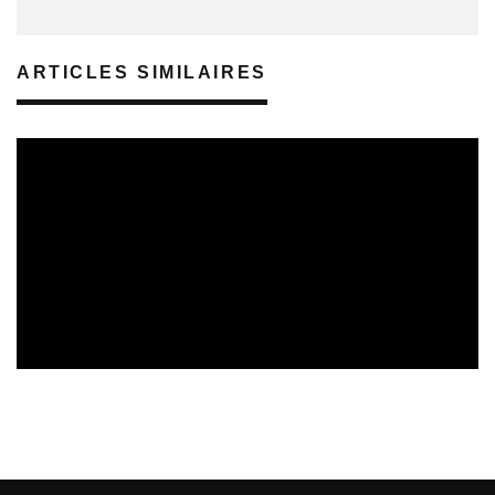
ARTICLES SIMILAIRES
REVUE DE PRESSE
VEILLE INDUSTRIE PHONOGRAPHIQUE
08/08/2026