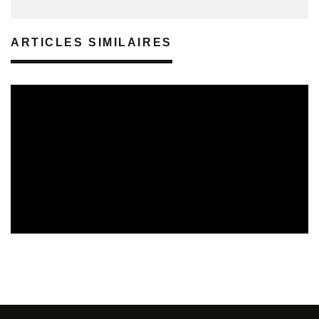
ARTICLES SIMILAIRES
REVUE DE PRESSE
VEILLE INDUSTRIE PHONOGRAPHIQUE
08/08/2026