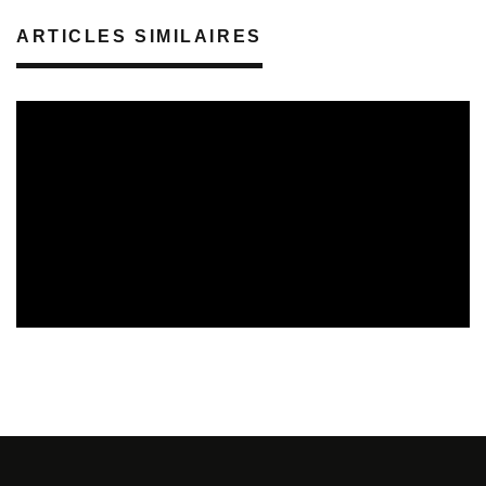
ARTICLES SIMILAIRES
REVUE DE PRESSE
VEILLE INDUSTRIE PHONOGRAPHIQUE
08/08/2026