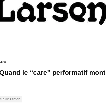
CÈNE
uand le “care” performatif mont
VUE DE PRESSE