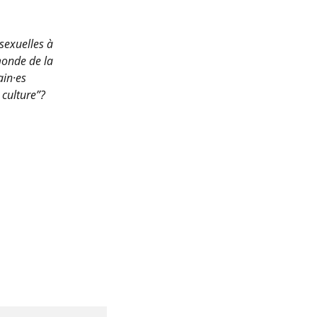
sexuelles à
monde de la
ain·es
 culture”?