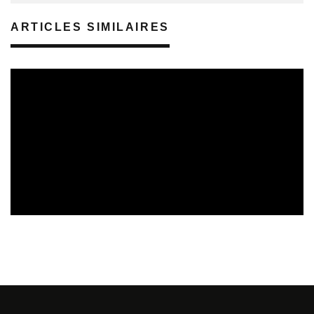
ARTICLES SIMILAIRES
REVUE DE PRESSE
VEILLE INDUSTRIE PHONOGRAPHIQUE
08/08/2026