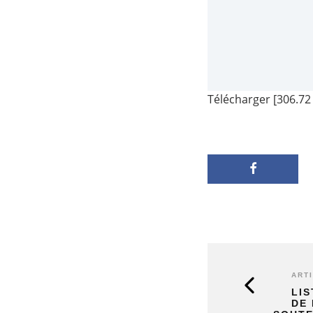
Télécharger [306.72
ART
LI
DE