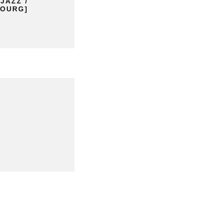
JAZZ /
OURG]