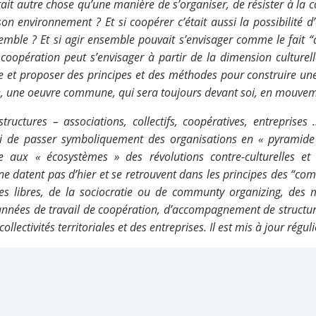
était autre chose qu’une manière de s’organiser, de résister à la 
on environnement ? Et si coopérer c’était aussi la possibilité 
emble ? Et si agir ensemble pouvait s’envisager comme le fait “
coopération peut s’envisager à partir de la dimension culturel
ve et proposer des principes et des méthodes pour construire une
 une oeuvre commune, qui sera toujours devant soi, en mouvem
tructures – associations, collectifs, coopératives, entreprises
si de passer symboliquement des organisations en « pyramide 
lle aux « écosystèmes » des révolutions contre-culturelles et 
e datent pas d’hier et se retrouvent dans les principes des “co
res libres, de la sociocratie ou de communty organizing, des
années de travail de coopération, d’accompagnement de structur
ollectivités territoriales et des entreprises. Il est mis à jour régu