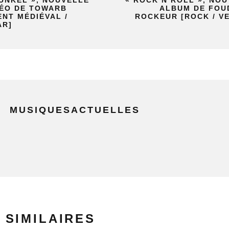
UNKEL », NOUVELLE
« ROCK’N’ROLL », NO
DÉO DE TOWARB
ALBUM DE FOU
ENT MÉDIÉVAL /
ROCKEUR [ROCK / V
AR]
MUSIQUESACTUELLES
 SIMILAIRES