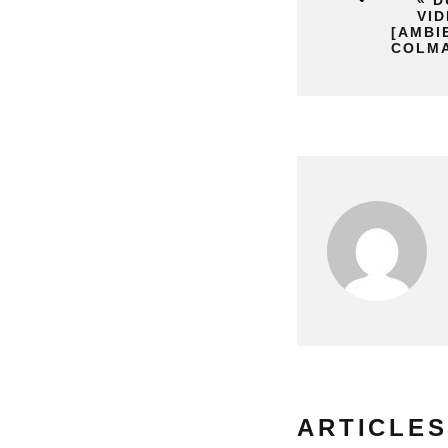
« D
VI
[AMBI
COLM
ARTICLES