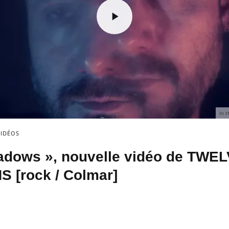
In 
VIDÉOS
hadows », nouvelle vidéo de TWE
 [rock / Colmar]