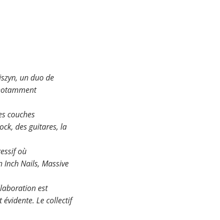
biszyn, un duo de
, notamment
les couches
ck, des guitares, la
ressif où
n Inch Nails, Massive
laboration est
 évidente. Le collectif