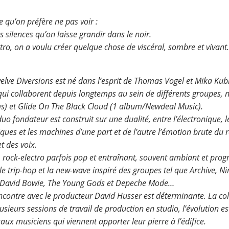
ce qu’on préfère ne pas voir :
 les silences qu’on laisse grandir dans le noir.
ctro, on a voulu créer quelque chose de viscéral, sombre et vivant.
Twelve Diversions est né dans l’esprit de Thomas Vogel et Mika Ku
qui collaborent depuis longtemps au sein de différents groupes
) et Glide On The Black Cloud (1 album/Newdeal Music).
uo fondateur est construit sur une dualité, entre l’électronique, 
ues et les machines d’une part et de l’autre l’émotion brute du ro
et des voix.
é, rock-electro parfois pop et entraînant, souvent ambiant et prog
le trip-hop et la new-wave inspiré des groupes tel que Archive, Ni
l, David Bowie, The Young Gods et Depeche Mode…
contre avec le producteur David Husser est déterminante. La col
usieurs sessions de travail de production en studio, l’évolution est
aux musiciens qui viennent apporter leur pierre à l’édifice.