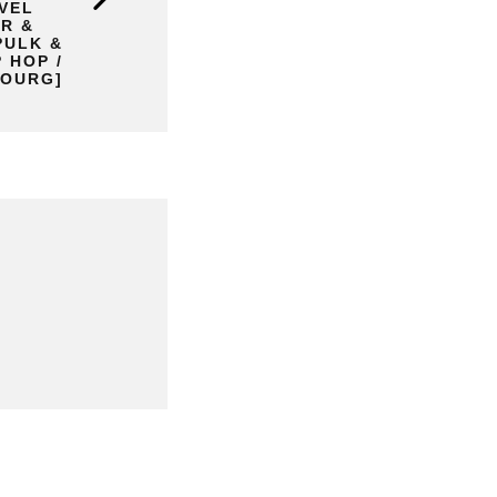
UVEL
R &
PULK &
 HOP /
OURG]