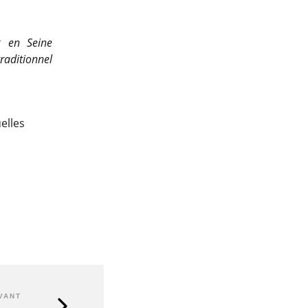
k en Seine
raditionnel
elles
VANT