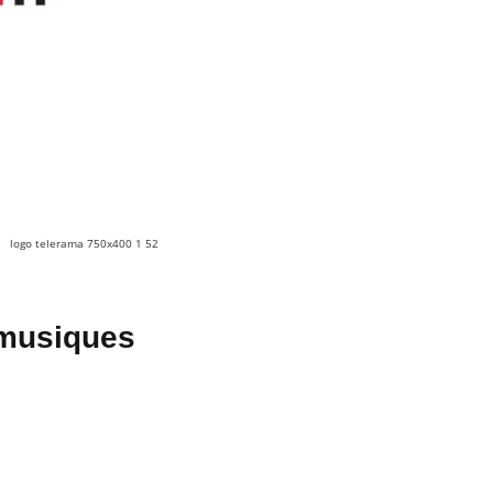
logo telerama 750x400 1 52
s musiques