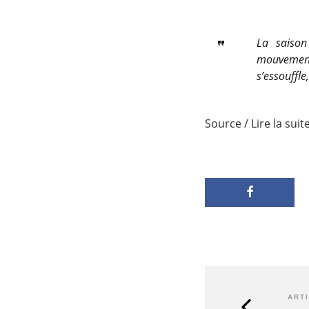
La saison
mouvementé
s’essouffle
Source / Lire la suit
ART