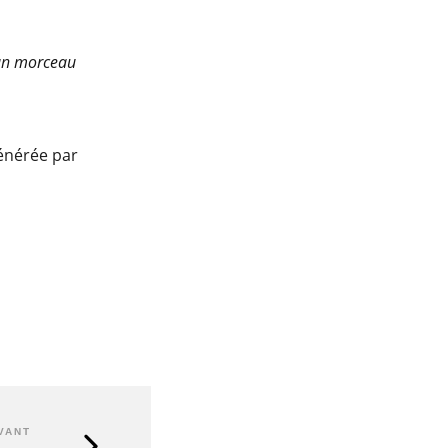
 un morceau
générée par
VANT