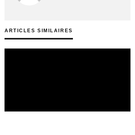
ARTICLES SIMILAIRES
REVUE DE PRESSE
VEILLE INDUSTRIE PHONOGRAPHIQUE
14/02/2025