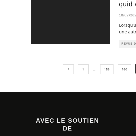
quid 
18/02/20
Lorsqu’u
une autr
REVUE 
1
…
159
160
AVEC LE SOUTIEN
DE