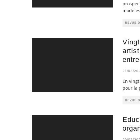
prospec
modèles
REVUE 
Vingt
artis
entre
21/02/20
En vingt
pour la 
REVUE 
Educa
organ
20/02/20