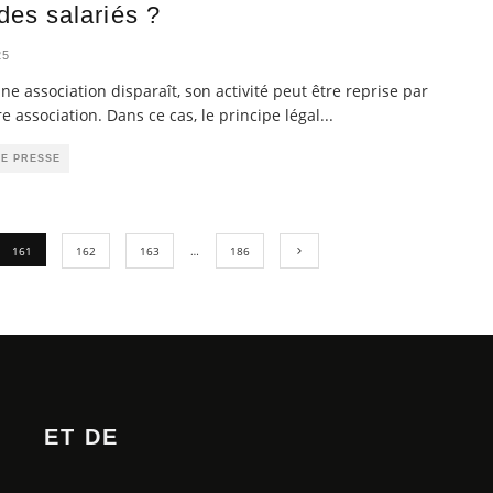
des salariés ?
25
ne association disparaît, son activité peut être reprise par
e association. Dans ce cas, le principe légal
...
DE PRESSE
161
162
163
…
186
ET DE