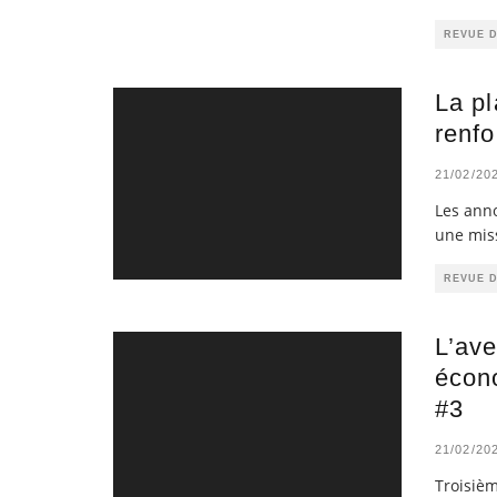
REVUE 
La pl
renfo
21/02/20
Les anno
une miss
REVUE 
L’ave
écono
#3
21/02/20
Troisièm