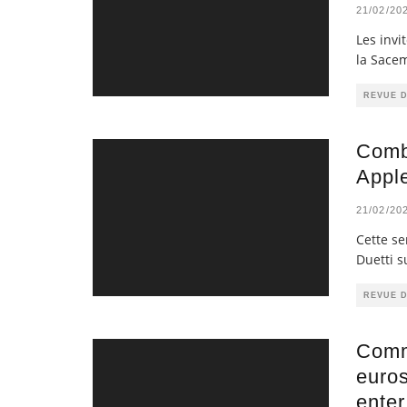
21/02/20
Les invi
la Sacem
REVUE 
Combi
Appl
21/02/20
Cette se
Duetti s
REVUE 
Comm
euros
ente