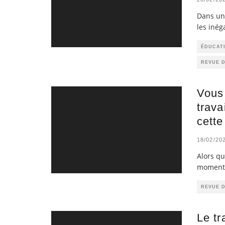
Dans un 
les inég
ÉDUCATI
REVUE 
Vous
trava
cette
18/02/20
Alors q
moment 
REVUE 
Le tr