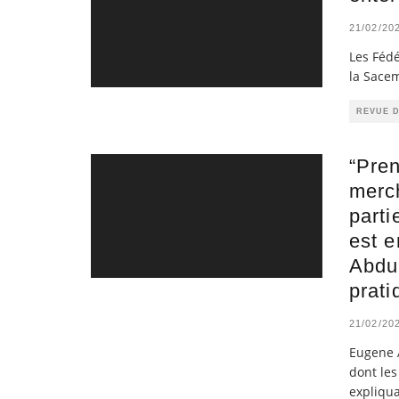
21/02/20
Les Féd
la Sacem
REVUE 
“Pren
merc
parti
est e
Abduk
prat
21/02/20
Eugene A
dont les
expliqua