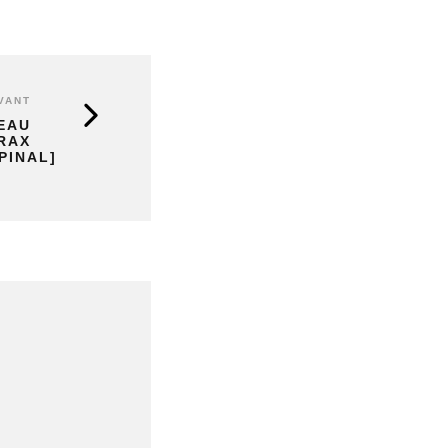
VANT
EAU
TRAX
PINAL]