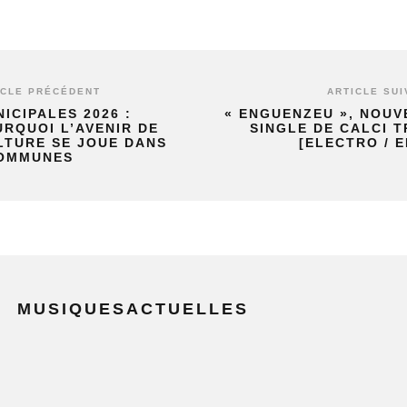
ICLE PRÉCÉDENT
ARTICLE SUI
ICIPALES 2026 :
« ENGUENZEU », NOUV
RQUOI L’AVENIR DE
SINGLE DE CALCI 
LTURE SE JOUE DANS
[ELECTRO / E
COMMUNES
MUSIQUESACTUELLES