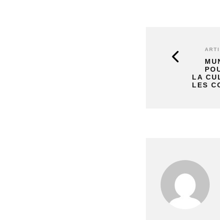
ART
MUN
POU
LA CU
LES 