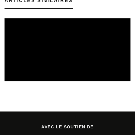
ARTICLES SIMILAIRES
REVUE DE PRESSE
VEILLE INDUSTRIE PHONOGRAPHIQUE
08/08/2026
AVEC LE SOUTIEN DE