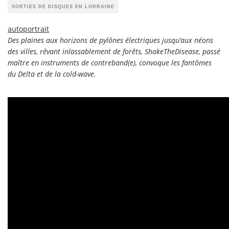
SORTIES DE DISQUES EN LORRAINE
autoportrait
Des plaines aux horizons de pylônes électriques jusqu’aux néons
des villes, rêvant inlassablement de forêts, ShakeTheDisease, passé
maître en instruments de contreband(e), convoque les fantômes
du Delta et de la cold-wave.