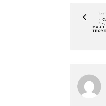
ART
« C
! »
MAUD 
TROYE