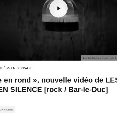
LES RUINES COULENT EN 
VIDÉOS EN LORRAINE
e en rond », nouvelle vidéo de L
 SILENCE [rock / Bar-le-Duc]
LORRAINE