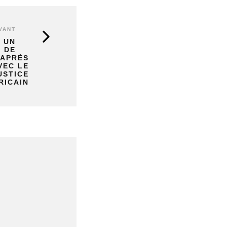
VANT
« UN
 DE
 APRÈS
VEC LE
USTICE
RICAIN