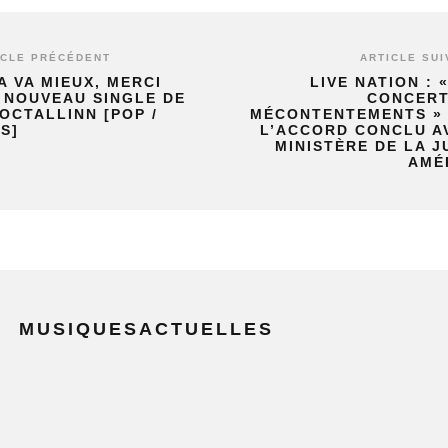
ICLE PRÉCÉDENT
ARTICLE SUI
̧A VA MIEUX, MERCI
LIVE NATION : 
, NOUVEAU SINGLE DE
CONCERT
OCTALLINN [POP /
MÉCONTENTEMENTS »
S]
L’ACCORD CONCLU A
MINISTÈRE DE LA J
AMÉ
MUSIQUESACTUELLES