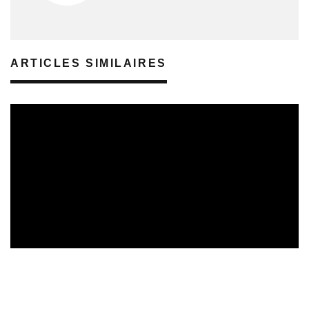
ARTICLES SIMILAIRES
CULTURE & ÉCOLOGIE
ÉTUDES & PUBLICATIONS
07/08/2026