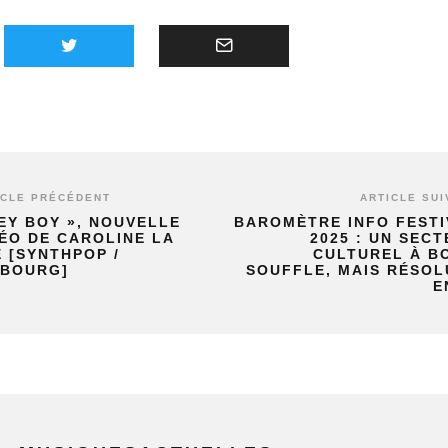
ICLE PRÉCÉDENT
ARTICLE SUI
EY BOY », NOUVELLE
BAROMÈTRE INFO FESTI
ÉO DE CAROLINE LA
2025 : UN SEC
 [SYNTHPOP /
CULTUREL À B
SBOURG]
SOUFFLE, MAIS RÉSO
E