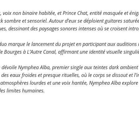
a, voix non binaire habitée, et Prince Chat, entité masquée et én
ock sombre et sensoriel. Autour d’eux se déploient guitares saturé
ues, dessinant des paysages sonores intenses où se croisent intro
e duo marque le lancement du projet en participant aux auditions 
 Bourges à L’Autre Canal, affirmant une identité visuelle singuli
e dévoile Nymphea Alba, premier single aux teintes dark ambient e
s eaux froides et presque rituelles, où le corps se dissout et l’i
 atmosphères lourdes et une voix hantée, Nymphea Alba explore l
 des limites humaines.