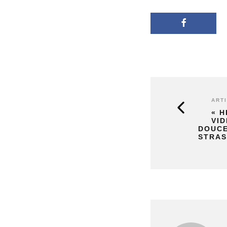
ART
« H
VID
DOUCE
STRA