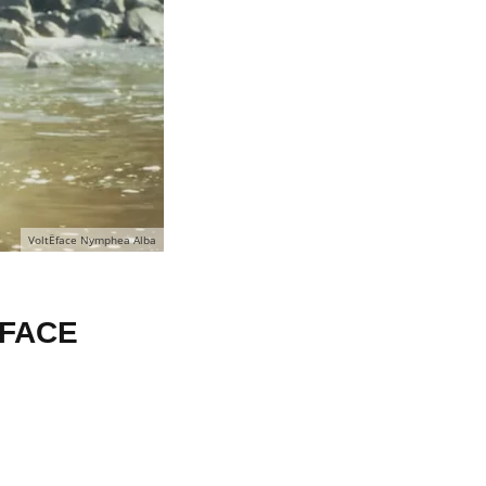
VoltËface Nymphea Alba
ËFACE