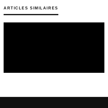
ARTICLES SIMILAIRES
REVUE DE PRESSE
VEILLE INDUSTRIE PHONOGRAPHIQUE
08/08/2026