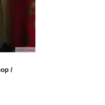
Aniecki Niigata
op /