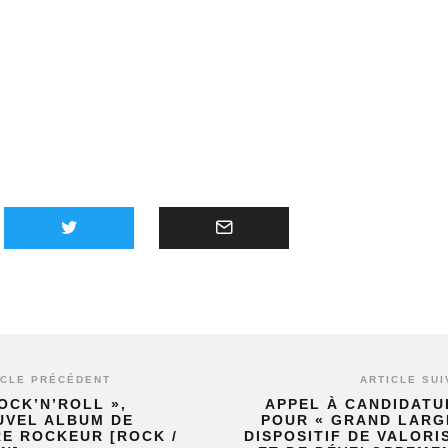
ICLE PRÉCÉDENT
ARTICLE SUI
OCK’N’ROLL »,
APPEL À CANDIDATU
UVEL ALBUM DE
POUR « GRAND LARGE
E ROCKEUR [ROCK /
DISPOSITIF DE VALORI