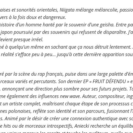
naises et sonorités orientales, Niigata mélange mélancolie, passi
vers à la fois doux et dangereux.
istoire d’un homme hanté par le souvenir d’une geisha. Entre pas
le japon poursuivi par des souvenirs qui refusent de disparaître. J’
vient presque irréel.
é à quelqu’un même en sachant que ça nous détruit lentement. Au 
t réalité s’efface peu à peu… jusqu’à cette dernière apparition so
ré par la scène du rap français, puise dans une large palette d’ém
ceaux variés et percutants. Son dernier EP « FRUIT DÉFENDU » ex
al, annonçant une direction plus sombre pour ses futurs projets. 
gne également des influences new wave. Auteur, compositeur, ing
est un artiste complet, maîtrisant chaque étape de son processus 
ines polonaises, reflète son identité et son parcours, fusionnant l
es. Animé par le désir de créer une connexion authentique avec son
e hits ou de morceaux introspectifs, Aniecki recherche un équilibr