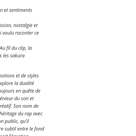
on et sentiments
sion, nostalgie et
ai voulu raconter ce
fil du clip, la
us les sakura
otions et de styles
plore la dualité
Toujours en quête de
énieur du son et
créatif. Son nom de
’héritage du rap avec
 public, qu’il
e subtil entre le fond