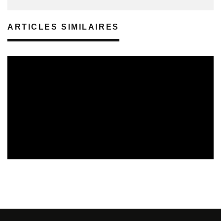
ARTICLES SIMILAIRES
REVUE DE PRESSE
VEILLE INDUSTRIE PHONOGRAPHIQUE
08/08/2026