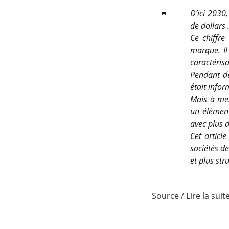
D’ici 2030
de dollars 
Ce chiffre
marque. Il
caractérisa
Pendant de
était infor
Mais à mes
un élément
avec plus d
Cet articl
sociétés d
et plus str
Source / Lire la suit