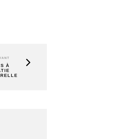
VANT
S À
TIE
URELLE