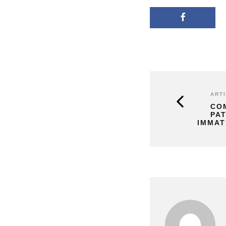
ART
CO
PA
IMMAT