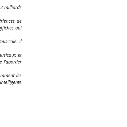
3 milliards
ériences de
ffiches qui
usicale. Il
musicaux et
e l’aborder
comment les
ntelligente