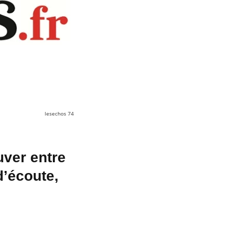
lesechos 74
uver entre
d’écoute,