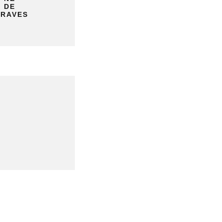
T DE
 RAVES