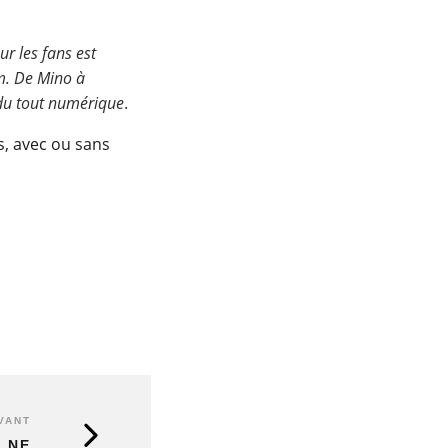
r les fans est
m. De Mino à
 du tout numérique
.
ns, avec ou sans
VANT
 NE