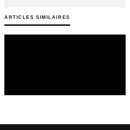
ARTICLES SIMILAIRES
REVUE DE PRESSE
VEILLE INDUSTRIE PHONOGRAPHIQUE
08/08/2026