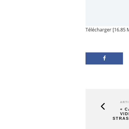
Télécharger [16.85 
ART
« C
VID
STRA