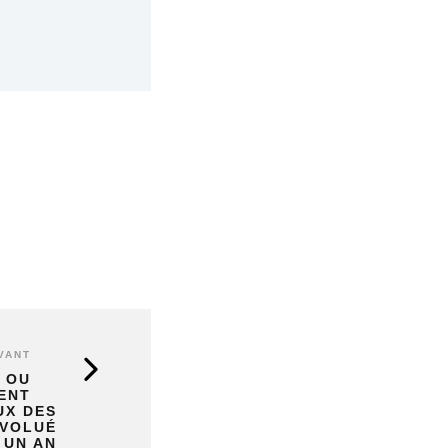
VANT
E OU
ENT
UX DES
ÉVOLUÉ
 UN AN