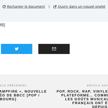
Recharger le document
|
Ouvrir dans un nouvel onglet
MB]
ICLE PRÉCÉDENT
ARTICLE SUI
AMPFIRE », NOUVELLE
POP, ROCK, RAP, VINYL
ÉO DE BBCC [POP /
PLATEFORME… COMM
SBOURG]
LES GOÛTS MUSICA
FRANÇAIS ONT 
DEPUIS