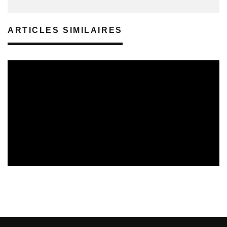
ARTICLES SIMILAIRES
REVUE DE PRESSE
VEILLE INDUSTRIE PHONOGRAPHIQUE
08/08/2026