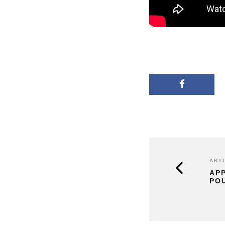
ART
AP
POU