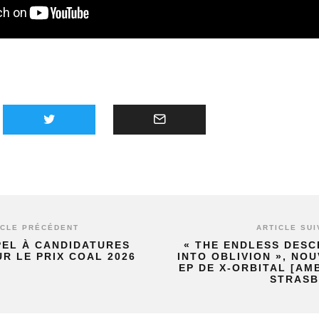
ICLE PRÉCÉDENT
ARTICLE SUI
PEL À CANDIDATURES
« THE ENDLESS DESC
R LE PRIX COAL 2026
INTO OBLIVION », NO
EP DE X-ORBITAL [AMB
STRASB