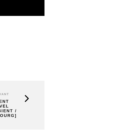
VANT
ENT
UVEL
IENT /
OURG]