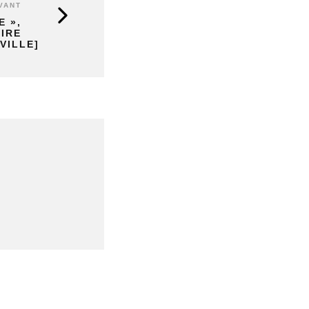
VANT
E »,
FIRE
VILLE]