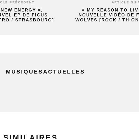
ICLE PRÉCÉDENT
ARTICLE SUI
 NEW ENERGY »,
« MY REASON TO LIV
VEL EP DE FICUS
NOUVELLE VIDÉO DE 
TRO / STRASBOURG]
WOLVES [ROCK / THION
MUSIQUESACTUELLES
 SIMILAIRES