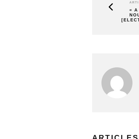
ART
« A
NOU
[ELEC
ARTICLES