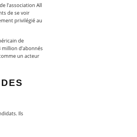
de l’association
All
ts de se voir
ment privilégié au
méricain de
3 million d’abonnés
é comme un acteur
UDES
didats. Ils