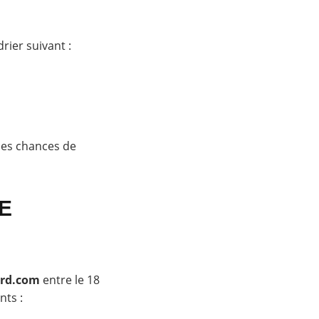
rier suivant :
 des chances de
E
ard.com
entre le 18
nts :