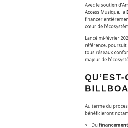
Avec le soutien d’A
Access Musique
, la
financer entièremen
cœur de l’écosystèm
Lancé mi-février 20
référence, poursuit
tous réseaux confon
majeur de l’écosyst
QU’EST-
BILLBO
Au terme du process
bénéficieront nota
Du
financement 