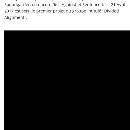
Soundgarden ou encore Rise Against et Sentenced. Le 21 Avril
2017 est sorti le premier projet du groupe intitulé ‘ Divided
Alignment ‘.